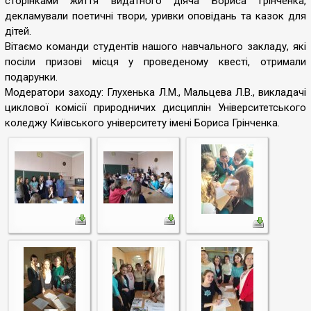
сторінками життя видатного діяча Бориса Грінченка,
декламували поетичні твори, уривки оповідань та казок для
дітей.
Вітаємо команди студентів нашого навчального закладу, які
посіли призові місця у проведеному квесті, отримали
подарунки.
Модератори заходу: Глухенька Л.М., Мальцева Л.В., викладачі
циклової комісії природничих дисциплін Університетського
коледжу Київського університету імені Бориса Грінченка.