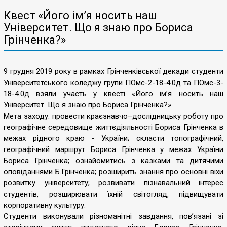
Квест «Його ім’я носить наш
Університет. Що я знаю про Бориса
Грінченка?»
9 грудня 2019 року в рамках Грінченківської декади студенти
Університетського коледжу групи ПОмс-2-18-4.0д та ПОмс-3-
18-4.0д взяли участь у квесті «Його ім’я носить наш
Університет. Що я знаю про Бориса Грінченка?».
Мета заходу: провести краєзнавчо–дослідницьку роботу про
географічне середовище життєдіяльності Бориса Грінченка в
межах рідного краю - України; скласти топографічний,
географічний маршрут Бориса Грінченка у межах України
Бориса Грінченка; ознайомитись з казками та дитячими
оповіданнями Б.Грінченка; розширить знання про основні віхи
розвитку університету; розвивати пізнавальний інтерес
студентів, розширювати їхній світогляд, підвищувати
корпоративну культуру.
Студенти виконували різноманітні завдання, пов’язані зі