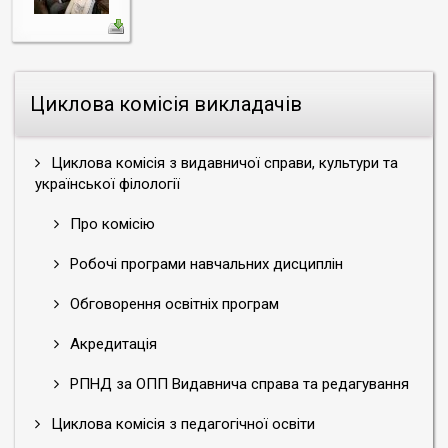
лекцію
на
тему
«Клейнод
душі
Циклова комісія викладачів
моєї
–
душа
Циклова комісія з видавничої справи, культури та
мого
української філології
народу»
Про комісію
на
базі
Робочі програми навчальних дисциплін
Національного
музею
Обговорення освітніх програм
української
Акредитація
літератури.
РПНД за ОПП Видавнича справа та редагування
Циклова комісія з педагогічної освіти