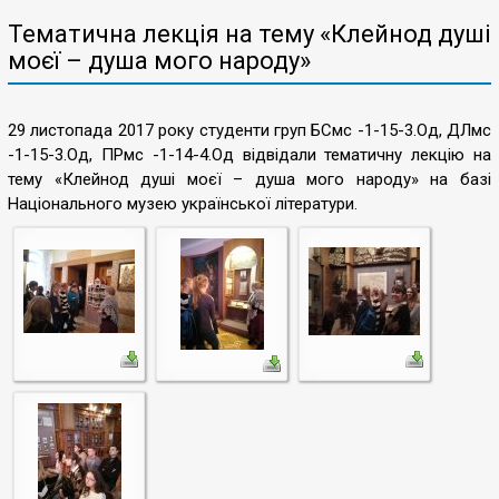
листопада
Тематична лекція на тему «Клейнод душі
2017
моєї – душа мого народу»
року
студенти
груп
29 листопада 2017 року студенти груп БСмс -1-15-3.Од, ДЛмс
БСмс
-1-15-3.Од, ПРмс -1-14-4.Од відвідали тематичну лекцію на
-1-
тему «Клейнод душі моєї – душа мого народу» на базі
15-
Національного музею української літератури.
3.Од,
ДЛмс
-1-
15-
3.Од,
ПРмс
-1-
14-
4.Од
відвідали
тематичну