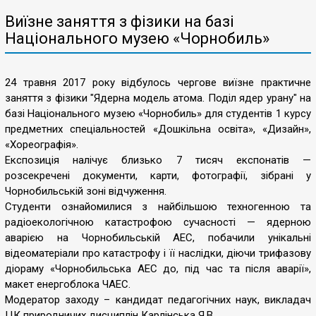
Виїзне заняття з фізики на базі
Національного музею «Чорнобиль»
24 травня 2017 року відбулось чергове виїзне практичне
заняття з фізики "Ядерна модель атома. Поділ ядер урану" на
базі Національного музею «Чорнобиль» для студентів 1 курсу
предметних спеціальностей «Дошкільна освіта», «Дизайн»,
«Хореографія».
Експозиція налічує близько 7 тисяч експонатів —
розсекречені документи, карти, фотографії, зібрані у
Чорнобильській зоні відчуження.
Студенти ознайомилися з найбільшою техногенною та
радіоекологічною катастрофою сучасності — ядерною
аварією на Чорнобильській АЕС, побачили унікальні
відеоматеріали про катастрофу і її наслідки, діючи трифазову
діораму «Чорнобильська АЕС до, під час та після аварії»,
макет енергоблока ЧАЕС.
Модератор заходу – кандидат педагогічних наук, викладач
ЦК природничих дисциплін Карлінська Я.В.