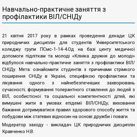
Навчально-практичне заняття з
профілактики ВІЛ/СНІДу
21 квітня 2017 року в рамках проведення декади ЦК
природничих дисциплін для студентів Університетського
коледжу групи ПСмс-1-14-4.Од на базі центу медичної
допомоги підліткам та молоді «Клініка дружня до молоді»
відбулося навчально-практичне заняття з профілактики ВІЛ/
СНІДу. Мета: ознайомити студентів з причинами стрімкого
поширення СНІДу в Україні, специфікою профілактики та
лікування одного з найнебезпечніших захворювань
сучасності; формування толерантного ставлення до людей з
ВІЛ, особистісної та соціальної компетентності дітей, які
вимушені жити в умовах епідемії ВІЛ/СНІДу; виховання
бажання дотримуватися правил здорового способу життя та
побудови між статевих відносин на основі дружби і поваги.
Модератор заходу - викладач ЦК природничих дисциплін
Кравченко Н.В.