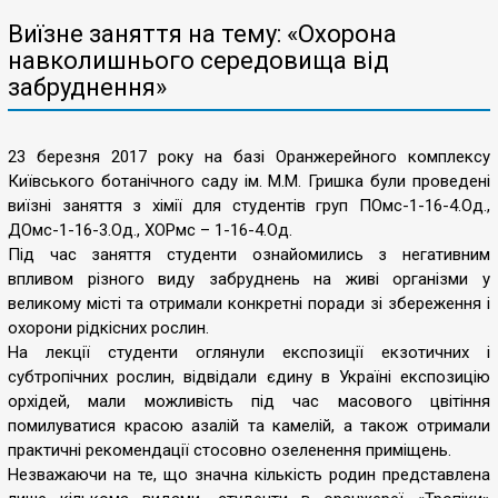
Виїзне заняття на тему: «Охорона
навколишнього середовища від
забруднення»
23 березня 2017 року на базі Оранжерейного комплексу
Київського ботанічного саду ім. М.М. Гришка були проведені
виїзні заняття з хімії для студентів груп ПОмс-1-16-4.Од.,
ДОмс-1-16-3.Од., ХОРмс – 1-16-4.Од.
Під час заняття студенти ознайомились з негативним
впливом різного виду забруднень на живі організми у
великому місті та отримали конкретні поради зі збереження і
охорони рідкісних рослин.
На лекції студенти оглянули експозиції екзотичних і
субтропічних рослин, відвідали єдину в Україні експозицію
орхідей, мали можливість під час масового цвітіння
помилуватися красою азалій та камелій, а також отримали
практичні рекомендації стосовно озеленення приміщень.
Незважаючи на те, що значна кількість родин представлена