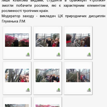
лише кількома видами, студенти в оранжереї «Тропіки»
змогли побачити рослини, які є характерним елементом
рослинності тропічних країн.
Модератор заходу - викладач ЦК природничих дисциплін
Глухенька Л.М.