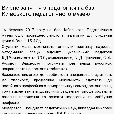
Виїзне заняття з педагогіки на базі
Київського педагогічного музею
16 березня 2017 року на базі Київського Педагогічного
музею було проведено лекцію з педагогіки для студентів
групи ФВмс-1-15-4.Од.
Студенти мали можливість оглянути виставку науково-
методичних праць відомих українських педагогів
К.Д.Ушинського та В.О.Сухомлинського, Б. Д. Грінченка, С. Ф.
Русової. Власноруч потримати їхні перші рукописи,
попрацювати на воскових табличках.
Важливою вимогою до особистості спеціаліста є здатність
до творчості, професійна мобільність, здатність до
постійного професійного саморозвитку і самовдосконалення,
тому виїзне заняття дозволило студентам глибше зрозуміти
загальні положення та аспекти педагогіки та майбутню
професію.
Модератор – кандидат педагогічних наук, викладач циклової
комісії природничих дисциплін Я.В. Карлінська.