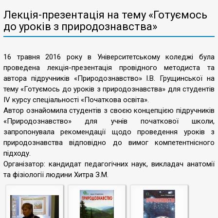
Лекція-презентація на тему «Готуємось
до уроків з природознавства»
16 травня 2016 року в Університетському коледжі була
проведена лекція-презентація провідного методиста та
автора підручників «Природознавство» І.В. Грущинської на
тему «Готуємось до уроків з природознавства» для студентів
ІV курсу спеціальності «Початкова освіта».
Автор ознайомила студентів з своєю концепцією підручників
«Природознавство» для учнів початкової школи,
запропонувала рекомендації щодо проведення уроків з
природознавства відповідно до вимог компетентнісного
підходу.
Організатор: кандидат педагогічних наук, викладач анатомії
та фізіології людини Хитра З.М.