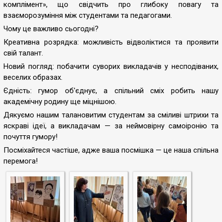
комплімент», що свідчить про глибоку повагу та
взаєморозуміння між студентами та педагогами.
Чому це важливо сьогодні?
Креативна розрядка: можливість відволіктися та проявити
свій талант.
Новий погляд: побачити суворих викладачів у несподіваних,
веселих образах.
Єдність: гумор об'єднує, а спільний сміх робить нашу
академічну родину ще міцнішою.
Дякуємо нашим талановитим студентам за сміливі штрихи та
яскраві ідеї, а викладачам — за неймовірну самоіронію та
почуття гумору!
Посміхайтеся частіше, адже ваша посмішка — це наша спільна
перемога
!