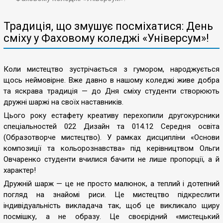
Традиція, що змушує посміхатися: День
сміху у Фаховому коледжі «Універсум»!
Коли мистецтво зустрічається з гумором, народжується
щось неймовірне.
Вже давно
в нашому коледжі живе добра
та яскрава традиція — до Дня сміху студенти створюють
дружні шаржі на своїх наставників.
Цього року естафету креативу перехопили другокурсники
спеціальностей 022 Дизайн та 014.12 Середня освіта
(Образотворче мистецтво). У рамках дисципліни «Основи
композиції та кольорознавства» під керівництвом Ольги
Овчаренко студенти вчилися бачити не лише пропорції, а й
характер!
Дружній шарж
—
ц
е не просто малюнок, а теплий і дотепний
погляд на знайомі риси. Це мистецтво підкреслити
індивідуальність викладача так, щоб це викликало щиру
посмішку, а не образу. Це своєрідний «мистецький