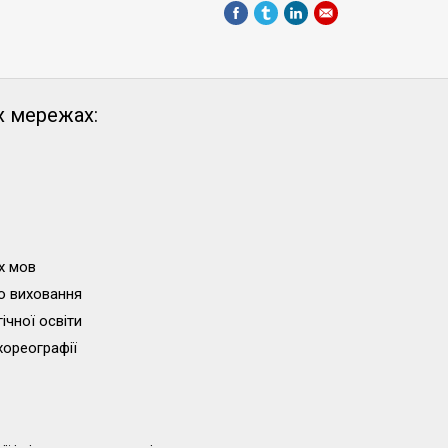
х мережах:
х мов
о виховання
ічної освіти
хореографії