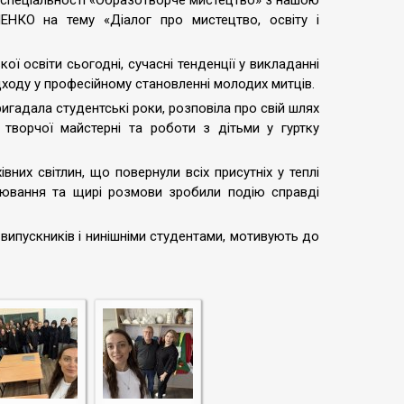
ів спеціальності «Образотворче мистецтво» з нашою
ЕНКО на тему «Діалог про мистецтво, освіту і
ї освіти сьогодні, сучасні тенденції у викладанні
ходу у професійному становленні молодих митців.
игадала студентські роки, розповіла про свій шлях
 творчої майстерні та роботи з дітьми у гуртку
них світлин, що повернули всіх присутніх у теплі
аювання та щирі розмови зробили подію справді
 випускників і нинішніми студентами, мотивують до