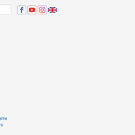
віти
ії