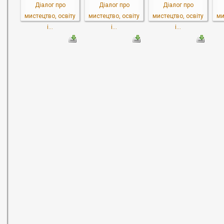
Діалог про
Діалог про
Діалог про
мистецтво, освіту
мистецтво, освіту
мистецтво, освіту
ми
і...
і...
і...