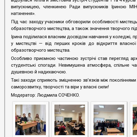
відбулася тепла й змістовна зустріч студентів 1 та 4 курс
випускницею, членкинею Ради випускників Іриною МІН
натхнення».
Під час заходу учасники обговорили особливості мистецько
образотворчого мистецтва, а також значення творчого під
Ірина поділилася власним досвідом навчання у коледжі, пр
у мистецтві — від перших кроків до відкриття власної
образотворчого мистецтва.
Особливо приємною частиною зустрічі став перегляд архів
студентські спогади. Невимушена атмосфера, спільне ч
душевною й надихаючою.
Такі заходи сприяють зміцненню зв’язків між поколіннями
саморозвитку, творчості та віри у власні сили!
Модератор: Людмила СОЧЕНКО.