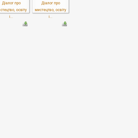
Діалог про
Діалог про
стецтво, освіту
мистецтво, освіту
і...
і...