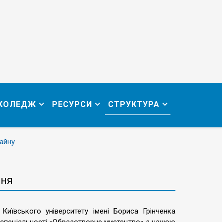
 КОЛЕДЖ
РЕСУРСИ
СТРУКТУРА
айну
ння
иївського університету імені Бориса Грінченка