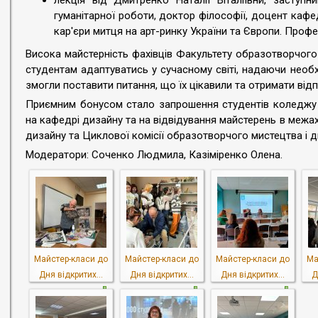
лекція від Дмитренко Наталії Віталіївни, заступн
гуманітарної роботи, доктор філософії, доцент каф
кар'єри митця на арт-ринку України та Європи. Профе
Висока майстерність фахівців Факультету образотворчого
студентам адаптуватись у сучасному світі, надаючи необхід
змогли поставити питання, що їх цікавили та отримати відп
Приємним бонусом стало запрошення студентів коледжу 
на кафедрі дизайну та на відвідування майстерень в межа
дизайну та Циклової комісії образотворчого мистецтва і д
Модератори: Соченко Людмила, Казіміренко Олена.
Майстер-класи до
Майстер-класи до
Майстер-класи до
Ма
Дня відкритих...
Дня відкритих...
Дня відкритих...
Д