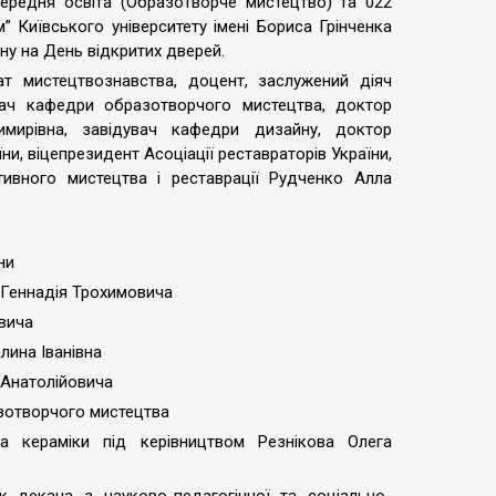
ередня освіта (Образотворче мистецтво) та 022
 Київського університету імені Бориса Грінченка
ну на День відкритих дверей.
ат мистецтвознавства, доцент, заслужений діяч
вач кафедри образотворчого мистецтва, доктор
мирівна, завідувач кафедри дизайну, доктор
ни, віцепрезидент Асоціації реставраторів України,
ивного мистецтва і реставрації Рудченко Алла
ни
о Геннадія Трохимовича
овича
лина Іванівна
 Анатолійовича
азотворчого мистецтва
ка кераміки під керівництвом Резнікова Олега