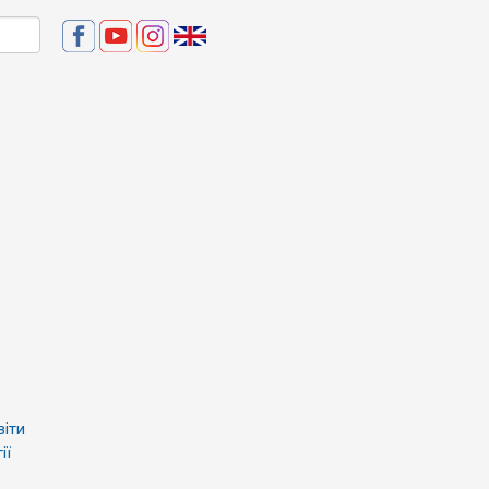
віти
ії