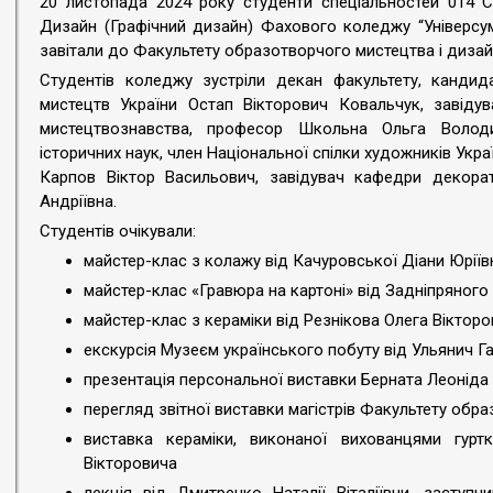
20 листопада 2024 року студенти спеціальностей 014 С
Дизайн (Графічний дизайн) Фахового коледжу “Універсум”
завітали до Факультету образотворчого мистецтва і дизай
Студентів коледжу зустріли декан факультету, кандид
мистецтв України Остап Вікторович Ковальчук, завіду
мистецтвознавства, професор Школьна Ольга Володи
історичних наук, член Національної спілки художників Украї
Карпов Віктор Васильович, завідувач кафедри декорат
Андріївна.
Студентів очікували:
майстер-клас з колажу від Качуровської Діани Юріїв
майстер-клас «Гравюра на картоні» від Задніпряног
майстер-клас з кераміки від Резнікова Олега Віктор
екскурсія Музеєм українського побуту від Ульянич Га
презентація персональної виставки Берната Леоніда
перегляд звітної виставки магістрів Факультету обр
виставка кераміки, виконаної вихованцями гурт
Вікторовича