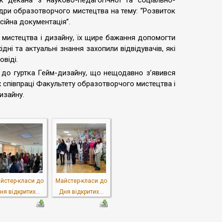
ик декана з науково-педагогічної та соціально-
едри образотворчого мистецтва на тему: “Розвиток
сійна документація”.
 мистецтва і дизайну, їх щире бажання допомогти
ні та актуальні знання захопили відвідувачів, які
овіді.
до гуртка Гейм-дизайну, що нещодавно з’явився
х співпраці Факультету образотворчого мистецтва і
изайну.
йстер-класи до
Майстер-класи до
ня відкритих...
Дня відкритих...