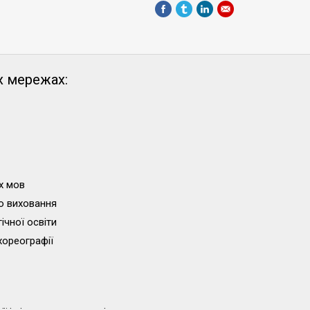
х мережах:
х мов
о виховання
ічної освіти
хореографії