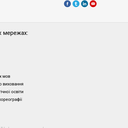
х мережах:
х мов
о виховання
ічної освіти
хореографії