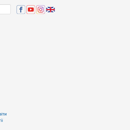
віти
ії