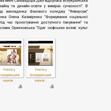
тва імені Сальвадора Далі відбулась Всеукраїнська
айну та дизайн-освіти у вимірах сучасності”. В
іді викладачка Фахового коледжу “Універсум”
ченка Олена Казіміренко “Формування соціальної
 під час проєктування доступного пакування” та
ослава Оржеховська “Одяг скіфських воїнів: культ
Участь у
Участь у
сеукраїнській
Всеукраїнській
науков...
науков...