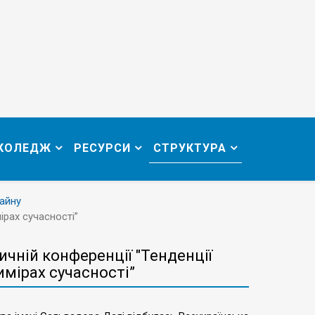
 КОЛЕДЖ
РЕСУРСИ
СТРУКТУРА
айну
ірах сучасності”
ичній конференції "Тенденції
имірах сучасності”