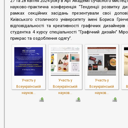
27 та 28 квітня 2024 року в Арт Академії сучасного мистец
науково-практична конференція "Тенденції розвитку диз
рамках секційних засідань презентували свої допов
Київського столичного університету імені Бориса Грін
відповідальності та креативності графічних дизайнерів
студентка 4 курсу спеціальності “Графічний дизайн” Мір
прикрас та оздоблення одягу”.
Участь у
Участь у
Участь у
Всеукраїнській
Всеукраїнській
Всеукраїнській
В
науков...
науков...
науков...