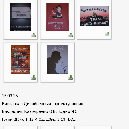
16.03.15
Виставка «Дизайнерське проектування»
Викладачі: Казіміренко О.В., Юдко Я.С.
Групи: ДЗмс-1-12-4.Од, ДЗмс-1-13-4.Од