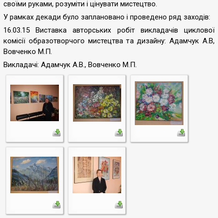
своїми руками, розуміти і цінувати мистецтво.
У рамках декади було заплановано і проведено ряд заходів:
16.03.15 Виставка авторських робіт викладачів циклової
комісії образотворчого мистецтва та дизайну:
Адамчук А.В,
Вовченко М.П.
Викладачі: Адамчук А.В., Вовченко М.П.