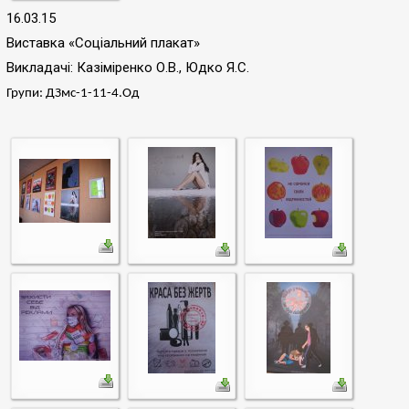
16.03.15
Виставка «Соціальний плакат»
Викладачі: Казіміренко О.В., Юдко Я.С.
Групи: ДЗмс-1-11-4.Од