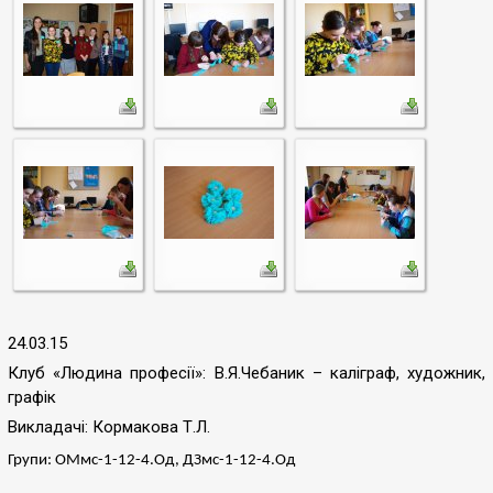
24.03.15
Клуб
«
Людина професії
»
: В.Я.Чебаник – каліграф, художник,
графік
Викладачі: Кормакова Т.Л.
Групи: ОМмс-1-12-4.Од, ДЗмс-1-12-4.Од