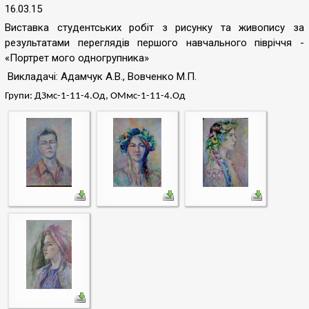
16.03.15
Виставка студентських робіт
з рисунку та живопису
за
результатами
переглядів першого навчального півріччя -
«Портрет мого одногрупника»
Викладачі: Адамчук А.В., Вовченко М.П.
Групи: ДЗмс-1-11-4.Од, ОМмс-1-11-4.Од