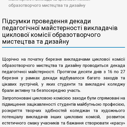
образотворчого мистецтва та дизайну
Підсумки проведення декади
педагогічної майстерності викладачів
циклової комісії образотворчого
мистецтва та дизайну
Щорічно на початку березня викладачами циклової комісії
образотворчого мистецтва та дизайну проводиться декада
педагогічної майстерності. Протягом десяти днів з 16 по 27
березня у рамках декади відбувалося багато заходів та
цікавих зустрічей, у яких студенти та викладачі коледжу
брали активну та безпосередню участь.
Запропоновані цикловою комісією заходи
бул
и
спрямовані на
підвищення зацікавленості студентів
майбутньою професією,
розкриття творчих здібностей
коледжан та художнього
потенціалу викладачів інших циклових комісій, розвиток
естетичного смаку
учасників та бажання створювати «красу»