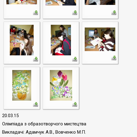
20.03.15
О
лімпіад
а
з образотворчого мистецтва
Викладачі: Адамчук А.В., Вовченко М.П.