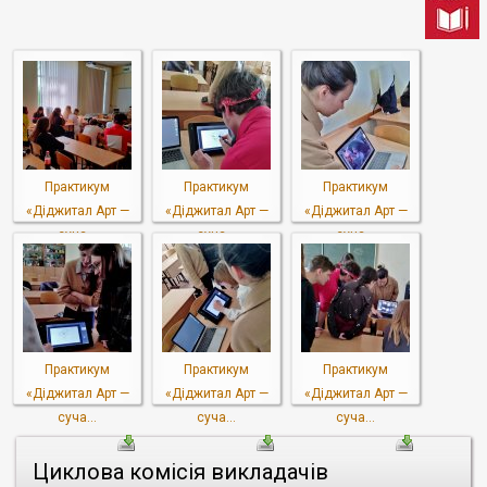
Практикум
Практикум
Практикум
«Діджитал Арт —
«Діджитал Арт —
«Діджитал Арт —
суча...
суча...
суча...
Практикум
Практикум
Практикум
«Діджитал Арт —
«Діджитал Арт —
«Діджитал Арт —
суча...
суча...
суча...
Циклова комісія викладачів