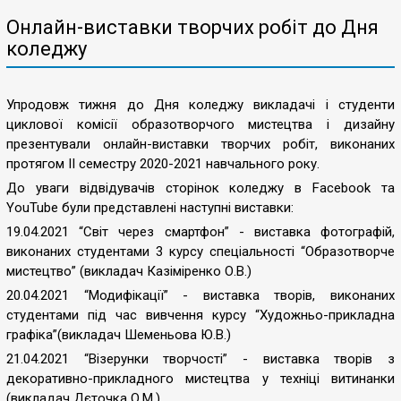
Онлайн-виставки творчих робіт до Дня
коледжу
Упродовж тижня до Дня коледжу викладачі і студенти
циклової комісії образотворчого мистецтва і дизайну
презентували онлайн-виставки творчих робіт, виконаних
протягом ІІ семестру 2020-2021 навчального року.
До уваги відвідувачів сторінок коледжу в Facebook та
YouTube були представлені наступні виставки:
19.04.2021 “Світ через смартфон” - виставка фотографій,
виконаних студентами 3 курсу спеціальності “Образотворче
мистецтво” (викладач Казіміренко О.В.)
20.04.2021 “Модифікації” - виставка творів, виконаних
студентами під час вивчення курсу “Художньо-прикладна
графіка”(викладач Шеменьова Ю.В.)
21.04.2021 “Візерунки творчості” - виставка творів з
декоративно-прикладного мистецтва у техніці витинанки
(викладач Дєточка О.М.)