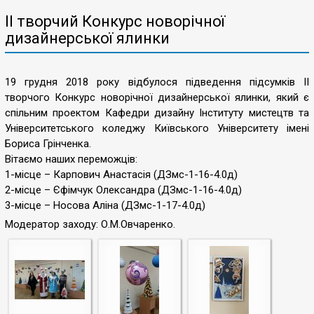
ІІ творчий Конкурс новорічної
дизайнерської ялинки
19 грудня 2018 року відбулося підведення підсумків ІІ
творчого Конкурс новорічної дизайнерської ялинки, який є
спільним проектом Кафедри дизайну Інституту мистецтв та
Університетського коледжу Київського Університету імені
Бориса Грінченка.
Вітаємо наших переможців:
1-місце – Карпович Анастасія (ДЗмс-1-16-4.0д)
2-місце – Єфімчук Олександра (ДЗмс-1-16-4.0д)
3-місце – Носова Аліна (ДЗмс-1-17-4.0д)
Модератор заходу: О.М.Овчаренко.