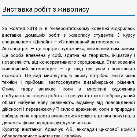
Виставка робіт з живопису
26 жовтня 2018 р. в Університетському коледжі відкрилась
виставка домашніх робіт з живопису студентів 3 курсу
спеціальності «Дизайн» — «Стилізований автопортрет».
Автопортре́т — це портрет художника, виконаний ним самим.
Це особа впевнена у собі, здатна на творчість, ініціативу і
незалежність від консервативного середовища. Стилізований
живописний автопортрет — це плід гри уяви і зовнішньої
схожості. Це вид мистецтва, в якому потрібно знати різні
техніки і прийоми, застосовувати дизайнерське рішення.
Стиль твору виникає, коли в мисленні художника
відбувається творча робота, в результаті якої зображуваний
об'єкт набуває нову реальність, відмінну від повсякденної
дійсності і переважаючу її силою враження; коли в природне
забарвлення портрета вливаються колірні відтінки почуттів, а
динаміка форм передає рух думки автора.
Куратор виставки: Адамчук А.В., викладач циклової комісії
образотворчого мистецтва і дизайну