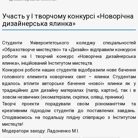
Участь у І творчому конкурсі «Новорічна
дизайнерська ялинка»
Cтуденти Університетського коледжу спеціальностей
«Образотворче мистецтво» та «Дизайн» відправили конкурсні
роботи на І творчий конкурс «Новорічна дизайнерська
ялинка», ініційований Інститутом мистецтв.
Конкурсні роботи наших студентів відобразили нове бачення
головного елемента новорічних свят – ялинки. Студентам
вдалось втілити авторське бачення «нової» ялинки як у
традиційних для дизайну матеріалах (папір, картон), так і в
зовсім незвичних (екоматеріали, скріпки, олівці, пряники).
Творчі проекти порадували своїм різноманіттям та
креативним підходом студентів до поставлених завдань.
Сподіваємось на подальшу плідну співпрацю з Інститутом
мистецтв!
Модератори заходу: Ладоненко М.І.