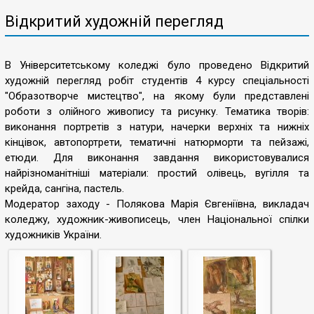
Відкритий художній перегляд
В Університетському коледжі було проведено Відкритий
художній перегляд робіт студентів 4 курсу спеціальності
"Образотворче мистецтво", на якому були представлені
роботи з олійного живопису та рисунку. Тематика творів:
виконання портретів з натури, начерки верхніх та нижніх
кінцівок, автопортрети, тематичні натюрморти та пейзажі,
етюди. Для виконання завдання використовувалися
найрізноманітніші матеріали: простий олівець, вугілля та
крейда, сангіна, пастель.
Модератор заходу - Полякова Марія Євгеніївна, викладач
коледжу, художник-живописець, член Національної спілки
художників України.