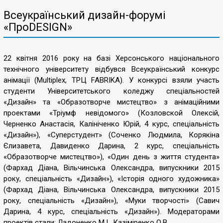
Всеукраїнський дизайн-форумі
«ПроDESIGN»
22 квітня 2016 року на базі Херсонського національного
технічного університету відбувся Всеукраїнський конкурс
анімації (Multiplex, ТРЦ FABRIKA). У конкурсі взяли участь
студенти Університетського коледжу спеціальностей
«Дизайн» та «Образотворче мистецтво» з анімаційними
проектами «Тріумф невідомого» (Козловской Олексій,
Черненко Анастасія, Калініченко Юрій, 4 курс, спеціальність
«Дизайн»), «Суперстудент» (Соченко Людмила, Корякіна
Єлизавета, Давиденко Дарина, 2 курс, спеціальність
«Образотворче мистецтво»), «Один день з життя студента»
(Фархад Діана, Вільчинська Олександра, випускники 2015
року, спеціальність «Дизайн»), «Історія одного художника»
(Фархад Діана, Вільчинська Олександра, випускники 2015
року, спеціальність «Дизайн»), «Муки творчості» (Савич
Дарина, 4 курс, спеціальність «Дизайн»). Модераторами
проектів стали: Ладоненко М.І., Казіміренко О.В.