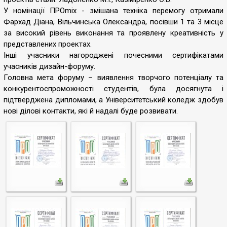
У номінації ПРОmix - змішана техніка перемогу отримали
Фархад Діана, Вільчинська Олександра, посівши 1 та 3 місце
за високий рівень виконання та проявлену креативність у
представлених проектах.
Інші учасники нагороджені почесними сертифікатами
учасників дизайн-форуму.
Головна мета форуму – виявлення творчого потенціалу та
конкурентоспроможності студентів, була досягнута і
підтверджена дипломами, а Університетський коледж здобув
нові ділові контакти, які й надалі буде розвивати.