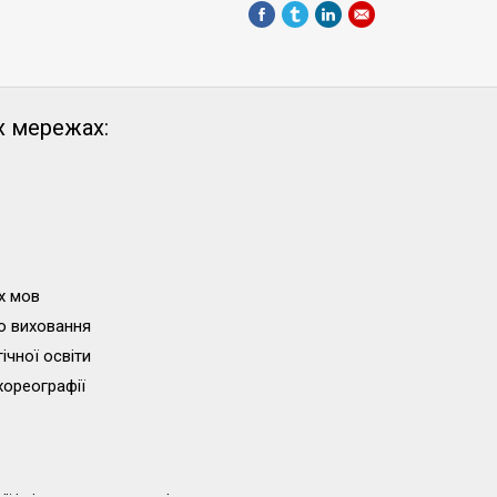
х мережах:
х мов
о виховання
ічної освіти
хореографії