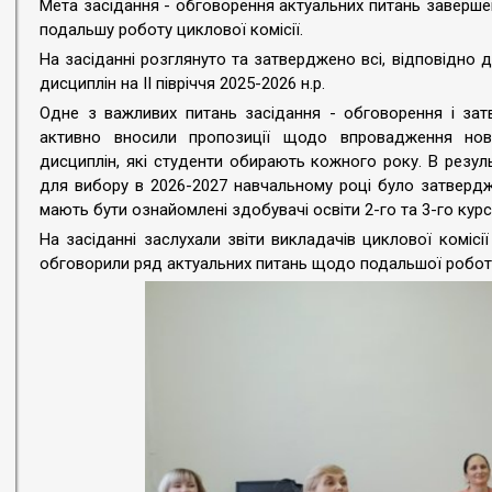
Мета засідання - обговорення актуальних питань заверше
подальшу роботу циклової комісії.
На засіданні розглянуто та затверджено всі, відповідно 
дисциплін на ІІ півріччя 2025-2026 н.р.
Одне з важливих питань засідання - обговорення і зат
активно вносили пропозиції щодо впровадження нов
дисциплін, які студенти обирають кожного року. В резул
для вибору в 2026-2027 навчальному році було затверджен
мають бути ознайомлені здобувачі освіти 2-го та 3-го курсі
На засіданні заслухали звіти викладачів циклової комісії 
обговорили ряд актуальних питань щодо подальшої робот