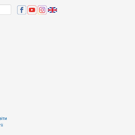
віти
ії