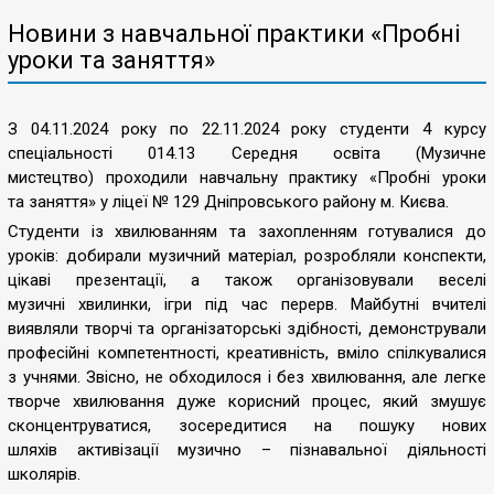
Новини з навчальної практики «Пробні
уроки та заняття»
З 04.11.2024 року по 22.11.2024 року студенти 4 курсу
спеціальності 014.13 Середня освіта (Музичне
мистецтво) проходили навчальну практику «Пробні уроки
та заняття» у ліцеї № 129 Дніпровського району м. Києва.
Студенти із хвилюванням та захопленням готувалися до
уроків: добирали музичний матеріал, розробляли конспекти,
цікаві презентації, а також організовували веселі
музичні хвилинки, ігри під час перерв. Майбутні вчителі
виявляли творчі та організаторські здібності, демонстрували
професійні компетентності, креативність, вміло спілкувалися
з учнями. Звісно, не обходилося і без хвилювання, але легке
творче хвилювання дуже корисний процес, який змушує
сконцентруватися, зосередитися на пошуку нових
шляхів активізації музично – пізнавальної діяльності
школярів.