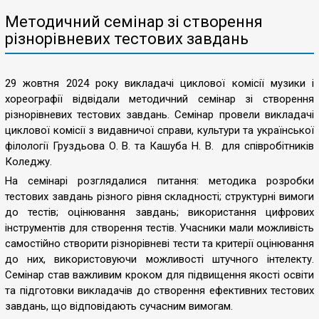
Методичний семінар зі створення
різнорівневих тестових завдань
29 жовтня 2024 року викладачі циклової комісії музики і
хореографії відвідали методичний семінар зі створення
різнорівневих тестових завдань. Семінар провели викладачі
циклової комісії з видавничої справи, культури та української
філології Груздьова О. В. та Кашуба Н. В. для співробітників
Коледжу.
На семінарі розглядалися питання: методика розробки
тестових завдань різного рівня складності; структурні вимоги
до тестів; оцінювання завдань; використання цифрових
інструментів для створення тестів. Учасники мали можливість
самостійно створити різнорівневі тести та критерії оцінювання
до них, використовуючи можливості штучного інтелекту.
Семінар став важливим кроком для підвищення якості освіти
та підготовки викладачів до створення ефективних тестових
завдань, що відповідають сучасним вимогам.