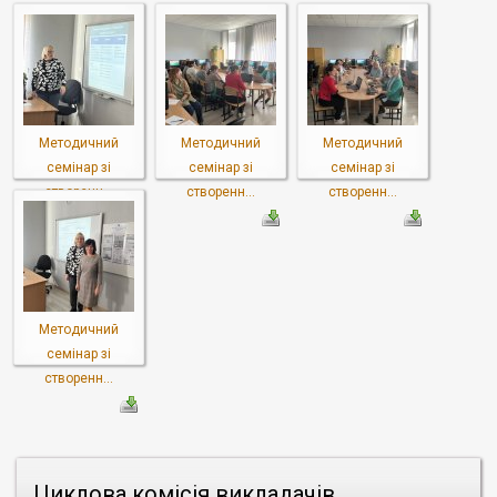
Методичний
Методичний
Методичний
семінар зі
семінар зі
семінар зі
створенн...
створенн...
створенн...
Методичний
семінар зі
створенн...
Циклова комісія викладачів