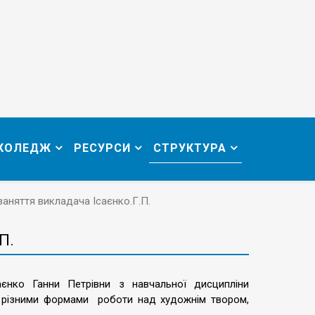
 КОЛЕДЖ
РЕСУРСИ
СТРУКТУРА
заняття викладача Ісаєнко.Г.П.
П.
саєнко Ганни Петрівни з навчальної дисципліни
я різними формами роботи над художнім твором,