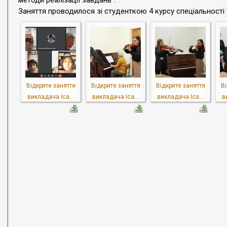
методи реалізації завдань".
Заняття проводилося зі студенткою 4 курсу спеціальності
Відкрите заняття
Відкрите заняття
Відкрите заняття
Ві
викладача Іса...
викладача Іса...
викладача Іса...
в