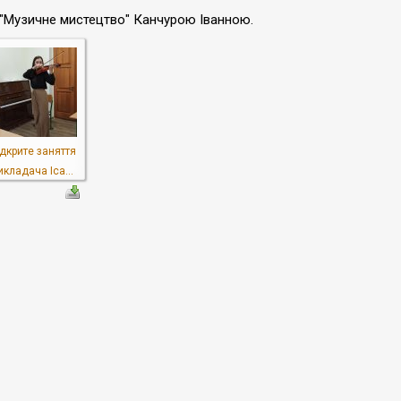
 "Музичне мистецтво" Канчурою Іванною.
дкрите заняття
икладача Іса...