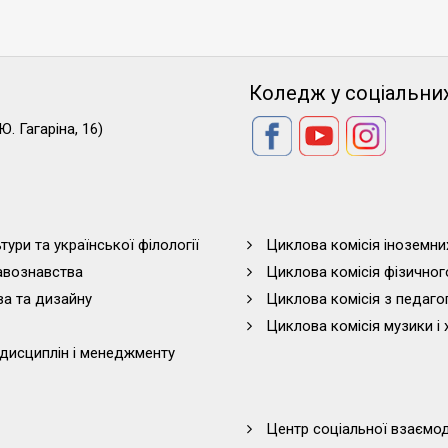
Коледж у соціальни
Ю. Гагаріна, 16)
тури та української філології
Циклова комісія іноземни
равознавства
Циклова комісія фізичног
ва та дизайну
Циклова комісія з педагог
Циклова комісія музики і 
дисциплін і менеджменту
Центр соціальної взаємоді