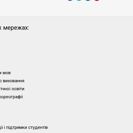
х мережах:
х мов
о виховання
ічної освіти
хореографії
ї і підтримки студентів