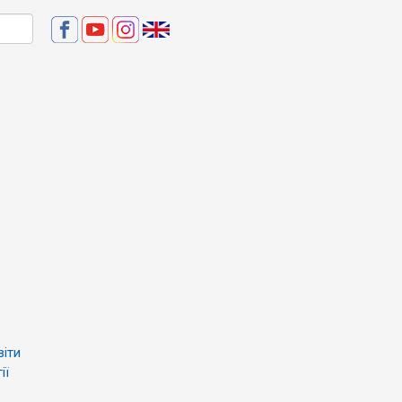
віти
ії