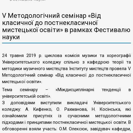
V Методологічний семінар «Від
класичної до постнекласичної
мистецької освіти» в рамках Фестивалю
науки
24 травня 2019 р. циклова комісія музики та хореографії
Університетського коледжу спільно з кафедрою теорії та
методики музичного мистецтва Інституту мистецтв провела V
Методологічний семінар «Від класичної до постнекласичної
мистецької освіти».
Тема семінару – «Міждисциплінарні тенденції в
університетській освіті».
З доповідями виступили викладачі Університетського
коледжу: А. Кифенко, О. Рахманова, Н. Косінська, які
ознайомили присутніх із сучасними методологічними
підходами і принципами постнекласичної мистецької освіти. В
обговоренні взяли участь: О.М. Олексюк, завідувач кафедри,