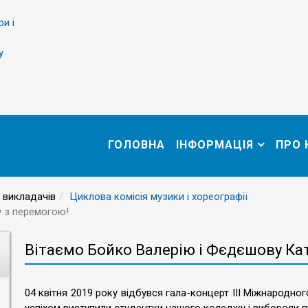
ри і
у
ГОЛОВНА
ІНФОРМАЦІЯ
ПРО
 викладачів
Циклова комісія музики і хореографії
у з перемогою!
Вітаємо Бойко Валерію і Фєдєшову Ка
04 квітня 2019 року відбувся гала-концерт ІІІ Міжнародног