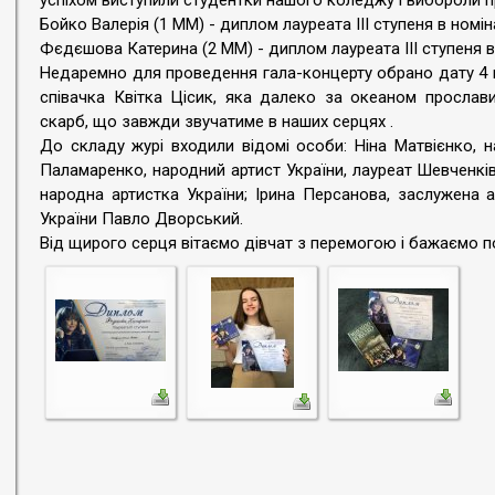
успіхом виступили студентки нашого коледжу і вибороли пр
Бойко Валерія (1 ММ) - диплом лауреата ІІІ ступеня в номін
Фєдєшова Катерина (2 ММ) - диплом лауреата ІІІ ступеня в
Недаремно для проведення гала-концерту обрано дату 4 к
співачка Квітка Цісик, яка далеко за океаном прослави
скарб, що завжди звучатиме в наших серцях .
До складу журі входили відомі особи: Ніна Матвієнко, н
Паламаренко, народний артист України, лауреат Шевченків
народна артистка України; Ірина Персанова, заслужена 
України Павло Дворський.
Від щирого серця вітаємо дівчат з перемогою і бажаємо по