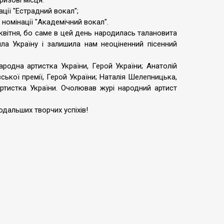
изові місця:
ації "Естрадний вокал";
 номінації "Академічний вокал".
вітня, бо саме в цей день народилась талановита
ла Україну і залишила нам неоціненний пісенний
ародна артистка України, Герой України; Анатолій
ської премії, Герой України; Наталія Шелепницька,
артистка України. Очолював журі народний артист
дальших творчих успіхів!