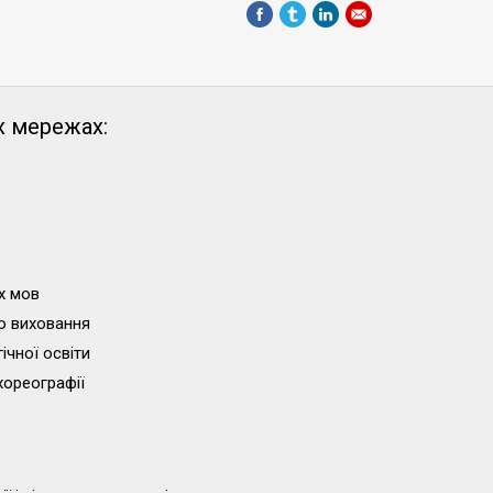
х мережах:
х мов
о виховання
ічної освіти
хореографії