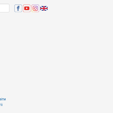
віти
ії