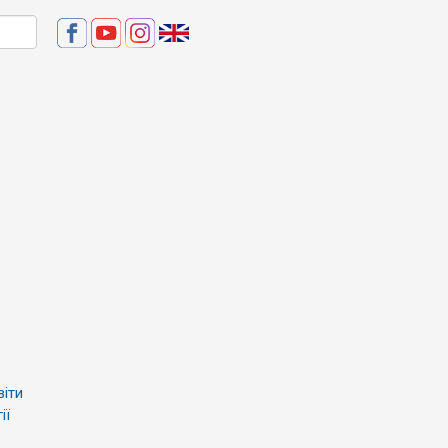
віти
ії