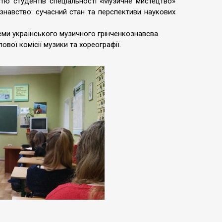
стю студентів спеціальності «Музичне мистецтво»
ознавство: сучасний стан та перспективи наукових
еми українського музичного грінченкознавсва.
вої комісії музики та хореографії.