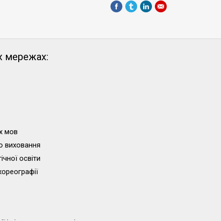
х мережах:
х мов
о виховання
ічної освіти
хореографії