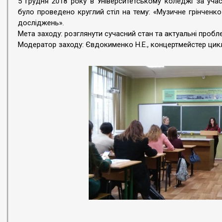
5 грудня 2018 року в Університетському коледжі за уча
було проведено круглий стіл на тему: «Музичне грінченк
досліджень».
Мета заходу: розглянути сучасний стан та актуальні пробл
Модератор заходу: Євдокименко Н.Е., концертмейстер цикло