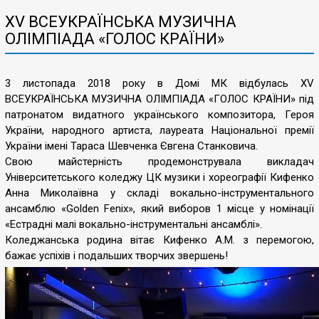
XV ВСЕУКРАЇНСЬКА МУЗИЧНА
ОЛІМПІАДА «ГОЛОС КРАЇНИ»
3 листопада 2018 року в Домі МК відбулась XV
ВСЕУКРАЇНСЬКА МУЗИЧНА ОЛІМПІАДА «ГОЛОС КРАЇНИ» під
патронатом видатного українського композитора, Героя
України, народного артиста, лауреата Національної премії
України імені Тараса Шевченка Євгена Станковича.
Свою майстерність продемонструвала викладач
Університетського коледжу ЦК музики і хореографії Кифенко
Анна Миколаївна у складі вокально-інструментального
ансамблю «Golden Fenix», який виборов 1 місце у номінації
«Естрадні малі вокально-інструментальні ансамблі».
Коледжанська родина вітає Кифенко А.М. з перемогою,
бажає успіхів і подальших творчих звершень!