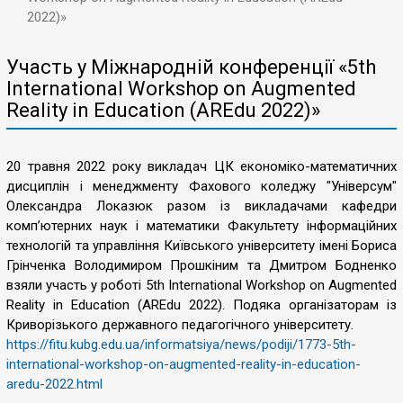
2022)»
Участь у Міжнародній конференції «5th
International Workshop on Augmented
Reality in Education (AREdu 2022)»
20 травня 2022 року викладач ЦК економіко-математичних
дисциплін і менеджменту Фахового коледжу "Універсум"
Олександра Локазюк разом із викладачами кафедри
комп’ютерних наук і математики Факультету інформаційних
технологій та управління Київського університету імені Бориса
Грінченка Володимиром Прошкіним та Дмитром Бодненко
взяли участь у роботі 5th International Workshop on Augmented
Reality in Education (AREdu 2022). Подяка організаторам із
Криворізького державного педагогічного університету.
https://fitu.kubg.edu.ua/
informatsiya/news/podiji/1773-
5th-
international-workshop-on-
augmented-reality-in-
education-
aredu-2022.html