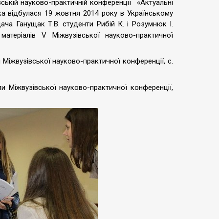
«
вській науково-практичній конференції
Актуальні
ка відбулася 19 жовтня 2014 року в Українському
дача Ганущак Т.В. студенти Рибій К. і Розумнюк І.
матеріалів
V
Міжвузівської науково-практичної
 Міжвузівської науково-практичної конференції, с.
ли Міжвузівської науково-практичної конференції,