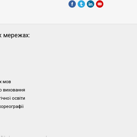
х мережах:
х мов
о виховання
ічної освіти
хореографії