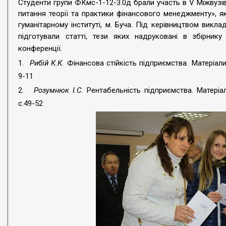
Студенти групи ФКмс-1-12-3.0д брали участь в
V
Міжвузі
питання теорії та практики фінансового менеджменту», я
гуманітарному інституті, м. Буча. Під керівництвом викла
підготували
статті,
тези яких надруковані в збірнику 
конференції.
1.
Рибій К.К.
Фінансова стійкість підприємства.
Матеріали
9-11
2.
Розумнюк І.С.
Рентабельність підприємства. Матеріа
с.49-52