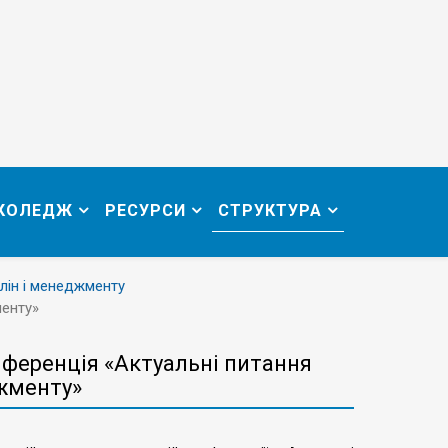
 КОЛЕДЖ
РЕСУРСИ
СТРУКТУРА
лін і менеджменту
менту»
нференція «Актуальні питання
джменту»