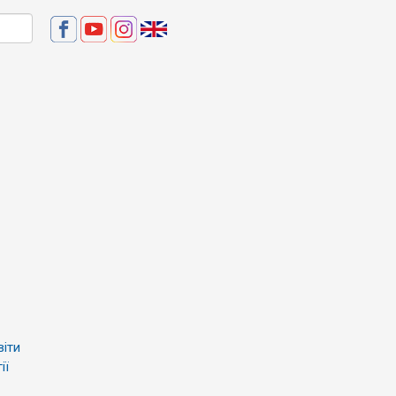
віти
ії