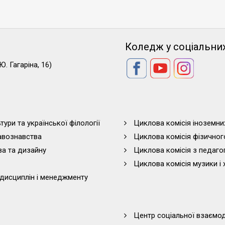
Коледж у соціальни
Ю. Гагаріна, 16)
тури та української філології
Циклова комісія іноземни
равознавства
Циклова комісія фізичног
ва та дизайну
Циклова комісія з педагог
Циклова комісія музики і 
дисциплін і менеджменту
Центр соціальної взаємоді