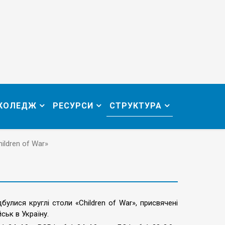
 КОЛЕДЖ
РЕСУРСИ
СТРУКТУРА
hildren of War»
улися круглі столи «Children of War», присвячені
ськ в Україну.