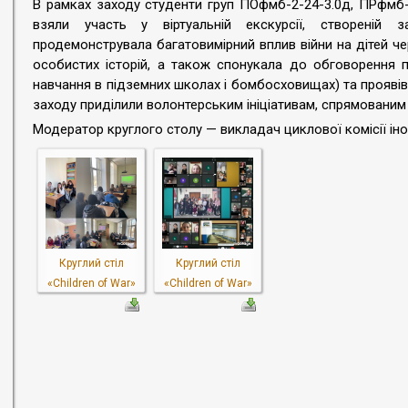
В рамках заходу студенти груп ПОфмб-2-24-3.0д, ПРфмб-
взяли участь у віртуальній екскурсії, створеній 
продемонструвала багатовимірний вплив війни на дітей ч
особистих історій, а також спонукала до обговорення п
навчання в підземних школах і бомбосховищах) та проявів 
заходу приділили волонтерським ініціативам, спрямованим 
Модератор круглого столу — викладач циклової комісії і
Круглий стіл
Круглий стіл
«Children of War»
«Children of War»