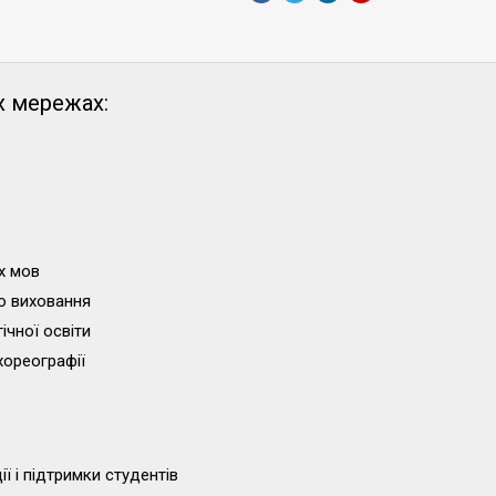
х мережах:
х мов
о виховання
ічної освіти
хореографії
ї і підтримки студентів