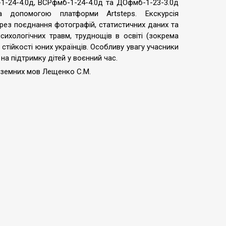
1-24-4.0д, ВСРфмб-1-24-4.0д та ДОфмб-1-23-3.0д
за допомогою платформи Artsteps. Екскурсія
ерез поєднання фотографій, статистичних даних та
сихологічних травм, труднощів в освіті (зокрема
стійкості юних українців. Особливу увагу учасники
на підтримку дітей у воєнний час.
ноземних мов Лещенко С.М.