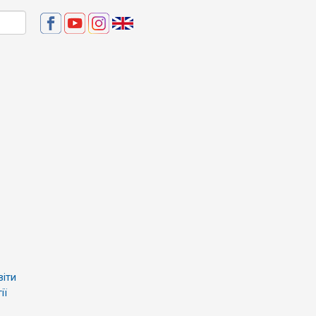
віти
ії