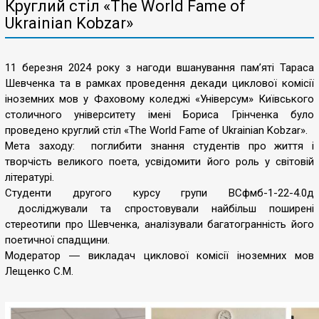
Круглий стіл «The World Fame of
Ukrainian Kobzar»
11 березня 2024 року з нагоди вшанування пам’яті Тараса
Шевченка та в рамках проведення декади циклової комісії
іноземних мов у Фаховому коледжі «Універсум» Київського
столичного університету імені Бориса Грінченка було
проведено круглий стіл «The World Fame of Ukrainian Kobzar».
Мета заходу: поглибити знання студентів про життя і
творчість великого поета, усвідомити його роль у світовій
літературі.
Студенти другого курсу групи ВСфмб-1-22-4.0д
досліджували та спростовували найбільш поширені
стереотипи про Шевченка, аналізували багатогранність його
поетичної спадщини.
Модератор ― викладач циклової комісії іноземних мов
Лещенко С.М.