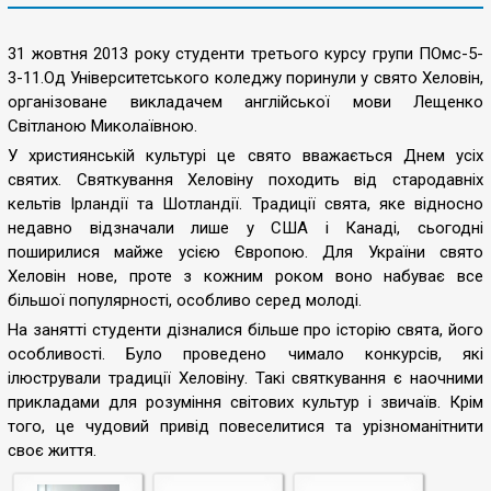
31 жовтня
2013
року студенти третього курсу групи ПОмс-
5-
3-11.Од
Університетського
коледжу
поринули у свято
Хеловін
,
організоване викладачем англійської мови Лещенко
Світланою Миколаївною.
У християнській культурі це свято вважається Днем усіх
святих. Святкування Хеловіну походить від стародавніх
кельтів Ірландії та Шотландії. Традиції свята, яке відносно
недавно відзначали лише
у США і Канаді, сьогодні
поширилися
майже
усією
Європою.
Для України свято
Хеловін
нове, проте з
кожним роком воно
набуває все
більшої
популярності
, особливо
серед
молоді.
На занятті студенти дізналися більше про історію свята, його
особливості. Було проведено чимало конкурсів, які
ілюстрували традиції Хеловіну
. Такі святкування є наочними
прикладами для розуміння світових культур і звичаїв. Крім
того, це чудовий привід повеселитися та урізноманітнити
своє життя.