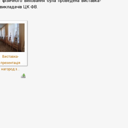
ї фізичного виховання була проведена виставка-
 викладачів ЦК ФВ.
Виставка-
презентація
нагород з...