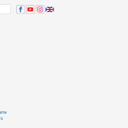
віти
ії