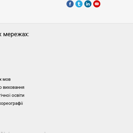
х мережах:
х мов
о виховання
ічної освіти
хореографії