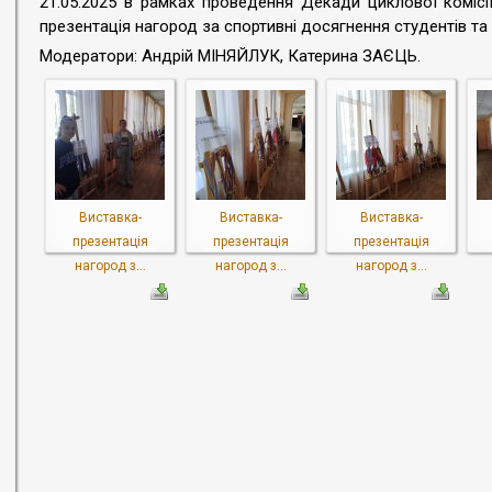
21.05.2025 в рамках проведення Декади циклової комісі
презентація нагород за спортивні досягнення студентів та
Модератори: Андрій МІНЯЙЛУК, Катерина ЗАЄЦЬ.
Виставка-
Виставка-
Виставка-
презентація
презентація
презентація
нагород з...
нагород з...
нагород з...