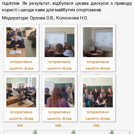
підлітків. Як результат, відбулася цікава дискусія з приводу
користі і шкоди кави для майбутніх спортсменів.
Модератори: Орлова О.В., Колоскова Н.О.
Інтерактивне
Інтерактивне
Інтерактивне
заняття «Влив
заняття «Влив
заняття «Влив
кав...
кав...
кав...
Інтерактивне
Інтерактивне
Інтерактивне
заняття «Влив
заняття «Влив
заняття «Влив
кав...
кав...
кав...