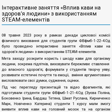
Інтерактивне заняття «Вплив кави на
здоров’я людини» з використанням
STEAM-елементів
08 травня 2023 року в рамках декади циклової комісії
фізичного виховання для студентів групи ФВфмб-1-22-4.Од
було проведено інтерактивне заняття «Вплив кави на
здоров’я людини» з використанням STEAM-елементів.
Мета заходу: розкрити користь і шкоду кави для організму
людини, зокрема підлітків, виховувати бережливе ставлення
до власного здоров’я
;
формувати у студентів творчу уяву;
розвивати естетичні почуття та емоції, вміння аргументовано
висловлювати свої думки, судження, оцінки
.
Під час перегляду презентацій та відео фрагментів, які
підготували студенти групи ФВфмб-1-21-4.Од (Зуєва Поліна,
Боковенко Ірина, Бардаш Тетяна, Шмат Руслана, Кирниченко
Марк, Новіченко Катерина) студенти 1 курсу мали змогу
виявити вплив кави на головний мозок та на організм