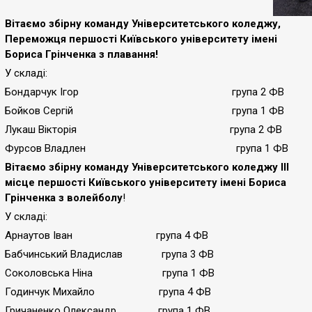
Вітаємо збірну команду Університетського коледжу,
Переможця першості Київського університету імені
Бориса Грінченка з плавання!
У складі:
Бондарчук Ігор група 2 ФВ
Бойков Сергій група 1 ФВ
Лукаш Вікторія група 2 ФВ
Фурсов Владлен група 1 ФВ
Вітаємо збірну команду Університетського коледжу ІІІ
місце першості Київського університету імені Бориса
Грінченка з волейболу
!
У складі:
Арнаутов Іван група 4 ФВ
Бабчинський Владислав група 3 ФВ
Соколовська Ніна група 1 ФВ
Годинчук Михайло група 4 ФВ
Гричаненко Олександр група 1 ФВ