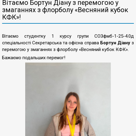
Вітаємо Бортун Діану з перемогою у
змаганнях з флорболу «Весняний кубок
КФК»!
Вітаємо студентку 1 курсу групи СОЗфмб-1-25-4.0д
спеціальності Секретарська та офісна справа
Бортун Діану
з
перемогою у змаганнях з флорболу «Весняний кубок КФК».
Бажаємо подальших перемог!