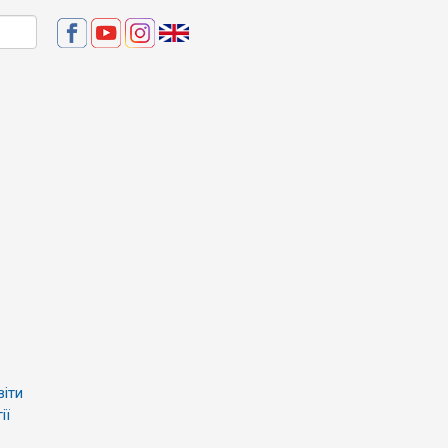
віти
ії