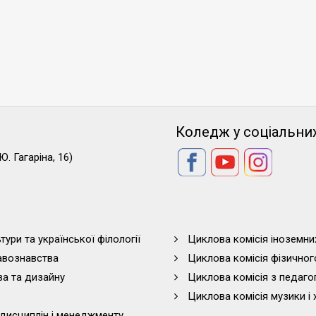
Коледж у соціальни
Ю. Гагаріна, 16)
тури та української філології
Циклова комісія іноземни
равознавства
Циклова комісія фізичног
ва та дизайну
Циклова комісія з педагог
Циклова комісія музики і 
дисциплін і менеджменту