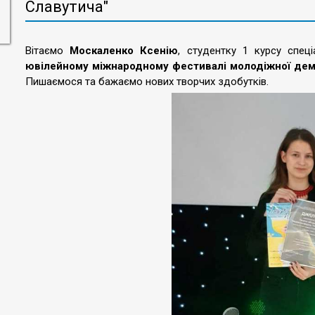
Славутича"
Вітаємо
Москаленко Ксенію
, студентку 1 курсу спец
ювілейному міжнародному фестивалі молодіжної демок
Пишаємося та бажаємо нових творчих здобутків.