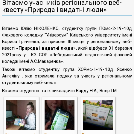
Вітаємо учасників регіонального веб-
квесту «Природа і видатні люди»
Вітаємо Юлію НІКОЛЕНКО, студентку групи ПОмс-2-19-4.0д
Фахового коледжу "Універсум" Київського університету імені
Бориса Грінченка, за призове ІІІ місце у регіональному веб-
квесті
«Природа і видатні люди»,
який відбувся 31 березня
2021року у КЗ СОР «Лебединський педагогічний фаховий
коледж імені А.С.Макаренка».
Також вітаємо студентку група ХОРмс-1-19-4.0д Ясенко
Ангеліну
, яка отримала подяку за участь у регіональному
студентському веб-квесті.
Вітаємо студентів та їх викладачів Варду Н.А., Вітер І.М.