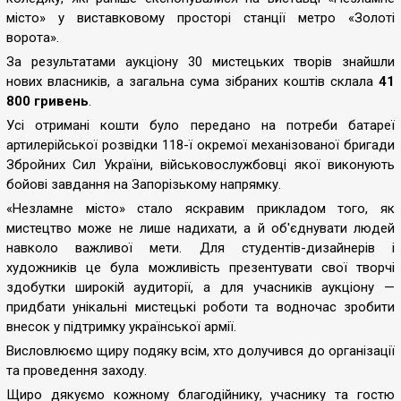
місто» у виставковому просторі станції метро «Золоті
ворота».
За результатами аукціону 30 мистецьких творів знайшли
нових власників, а загальна сума зібраних коштів склала
41
800 гривень
.
Усі отримані кошти було передано на потреби батареї
артилерійської розвідки 118-ї окремої механізованої бригади
Збройних Сил України, військовослужбовці якої виконують
бойові завдання на Запорізькому напрямку.
«Незламне місто» стало яскравим прикладом того, як
мистецтво може не лише надихати, а й об'єднувати людей
навколо важливої мети. Для студентів-дизайнерів і
художників це була можливість презентувати свої творчі
здобутки широкій аудиторії, а для учасників аукціону —
придбати унікальні мистецькі роботи та водночас зробити
внесок у підтримку української армії.
Висловлюємо щиру подяку всім, хто долучився до організації
та проведення заходу.
Щиро дякуємо кожному благодійнику, учаснику та гостю