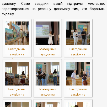
аукціону. Саме завдяки вашій підтримці мистецтво
перетворюється на реальну допомогу тим, хто боронить
Україну.
Благодійний
Благодійний
Благодійний
аукціон на
аукціон на
аукціон на
підтрим...
підтрим...
підтрим...
Благодійний
Благодійний
Благодійний
аукціон на
аукціон на
аукціон на
підтрим...
підтрим...
підтрим...