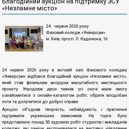
Благодійний аукціон на підтримку ЗСУ
«Незламне місто»
24 червня 2026 року
Фаховий коледж «Універсум»
м. Київ, просп. Л. Каденюка, 16
24 червня 2026 року в актовій залі Фахового коледжу
«Універсум» відбувся благодійний аукціон «Незламне місто»,
який став фінальним акордом масштабного мистецького
проєкту. Упродовж двох тижнів усі охочі мали змогу
ознайомитися з онлайн-каталогом робіт, обрати вподобані
лоти та долучитися до доброї справи.
Аукціон об'єднав творчість, небайдужість і прагнення
підтримати українських захисників. На торги було
представлено понад 50 художніх робіт студентів і викладачів
коледжу, які раніше експонувалися на виставці «Незламне