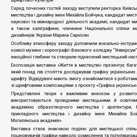
шрифтової культури.
Серед почесних гостей заходу виступили ректорка Київс
мистецтва і дизайну імені Михайла Бойчука, кандидат мис
наукової та міжнародної діяльності академії, кандидат 
а також каліграфиня, членкиня Національної спілки м
дизайнерів України Марина Саркісян.
Особливу атмосферу заходу доповнили вокально-інструме
комісії музики і хореографії Фахового коледжу "Універсум"
емоційної глибини та створили піднесений мистецький нас
Експозиція виставки «Життя в мистецтві» презентує баг
який понад пів століття досліджував графіку українських
шрифту. Відвідувачі мають змогу ознайомитися з роботами у 
зі шрифтовими композиціями з проєкту «Графіка українсько
Представлені твори є важливим внеском у розвиток
використовуються провідними мистецькими й освітнім
академією образотворчого мистецтва і архітектури
прикладного мистецтва і дизайну імені Михайла Бо
Могилянська академія».
Виставка стала знаковою подією для мистецької спільно
поціновувачів графіки навколо осмислення та популяриза