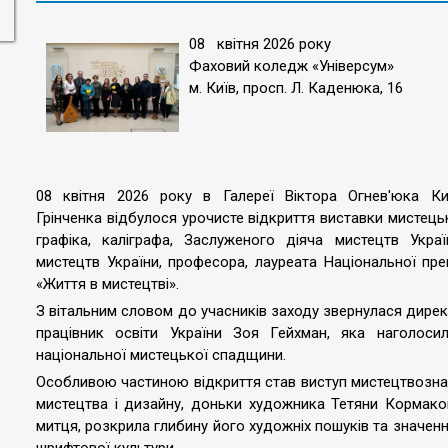
08 квітня 2026 року
Фаховий коледж «Універсум»
м. Київ, просп. Л. Каденюка, 16
08 квітня 2026 року в Галереї Віктора Огнев'юка Киї
Грінченка відбулося урочисте відкриття виставки мистец
графіка, каліграфа, Заслуженого діяча мистецтв Украї
мистецтв України, професора, лауреата Національної пр
«Життя в мистецтві».
З вітальним словом до учасників заходу звернулася дире
працівник освіти України Зоя Гейхман, яка наголоси
національної мистецької спадщини.
Особливою частиною відкриття став виступ мистецтвознав
мистецтва і дизайну, доньки художника Тетяни Кормако
митця, розкрила глибину його художніх пошуків та значенн