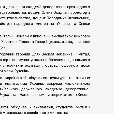
ької державної академії декоративно-прикладного
тецтвознавства, доцент Олена Осадча, проректор з
мистецтвознавства, доцент Володимир Хижинський,
айстрів народного мистецтва України та Спілки
нтальні номери у виконанні викладачок циклової
 Христини Голян та Ганни Щекань, які надали події
трій.
аторічний творчий шлях Василя Чебаника — митця,
 літер і формував унікальне бачення національного
техніках інтролігації, ілюстрації, офорту, а також
ї мови. Рутенія».
 української візуальної культури та активно
и інституціями України, зокрема Національною
, Київською державною академію декоративно-
йчука та Національним університетом «Києво-
ти, об’єднавши викладачів, студентів, митців і
ції українського шрифтового мистецтва.