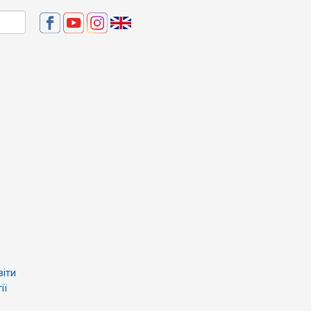
віти
ії