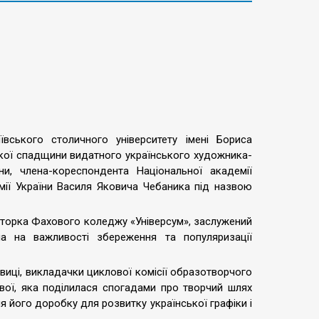
вського столичного університету імені Бориса
ької спадщини видатного українського художника-
ни, члена-кореспондента Національної академії
емії України Василя Яковича Чебаника під назвою
кторка Фахового коледжу «Універсум», заслужений
ла на важливості збереження та популяризації
иці, викладачки циклової комісії образотворчого
вої, яка поділилася спогадами про творчий шлях
я його доробку для розвитку української графіки і