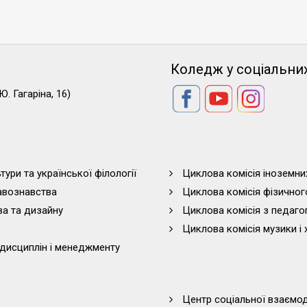
Коледж у соціальни
Ю. Гагаріна, 16)
тури та української філології
Циклова комісія іноземни
равознавства
Циклова комісія фізичног
ва та дизайну
Циклова комісія з педагог
Циклова комісія музики і 
дисциплін і менеджменту
Центр соціальної взаємоді