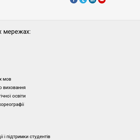
х мережах:
х мов
о виховання
ічної освіти
хореографії
ї і підтримки студентів