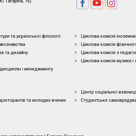
Ю. Гагаріна, 16)
тури та української філології
Циклова комісія іноземни
равознавства
Циклова комісія фізичног
ва та дизайну
Циклова комісія з педагог
Циклова комісія музики і 
дисциплін і менеджменту
Центр соціальної взаємоді
 докторантів та молодих вчених
Студентське самоврядув