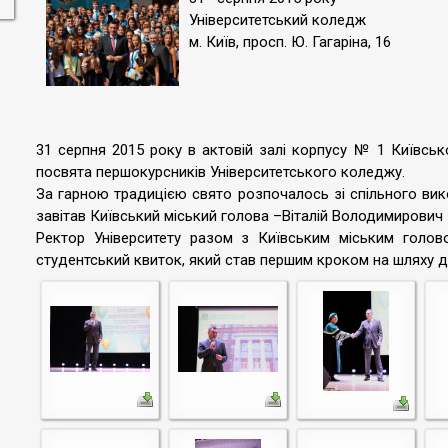
Університетський коледж
м. Київ, просп. Ю. Гагаріна, 16
31 серпня 2015 року в актовій залі корпусу № 1 Київсько
посвята першокурсників Університетського коледжу.
За гарною традицією свято розпочалось зі спільного вик
завітав Київський міський голова –Віталій Володимирович
Ректор Університету разом з Київським міським голово
студентський квиток, який став першим кроком на шляху до