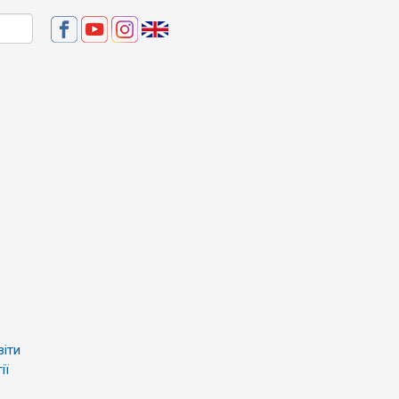
віти
ії