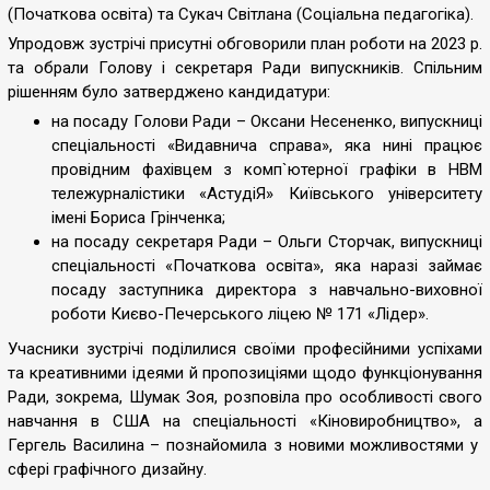
(Початкова освіта) та Сукач Світлана (Соціальна педагогіка).
Упродовж зустрічі присутні обговорили план роботи на 2023 р.
та обрали Голову і секретаря Ради випускників. Спільним
рішенням було затверджено кандидатури:
на посаду Голови Ради – Оксани Несененко, випускниці
спеціальності «Видавнича справа», яка нині працює
провідним фахівцем з комп`ютерної графіки в НВМ
тележурналістики «АстудіЯ» Київського університету
імені Бориса Грінченка;
на посаду секретаря Ради – Ольги Сторчак, випускниці
спеціальності «Початкова освіта», яка наразі займає
посаду заступника директора з навчально-виховної
роботи Києво-Печерського ліцею № 171 «Лідер».
Учасники зустрічі поділилися своїми професійними успіхами
та креативними ідеями й пропозиціями щодо функціонування
Ради, зокрема, Шумак Зоя, розповіла про особливості свого
навчання в США на спеціальності «Кіновиробництво», а
Гергель Василина – познайомила з новими можливостями у
сфері графічного дизайну.