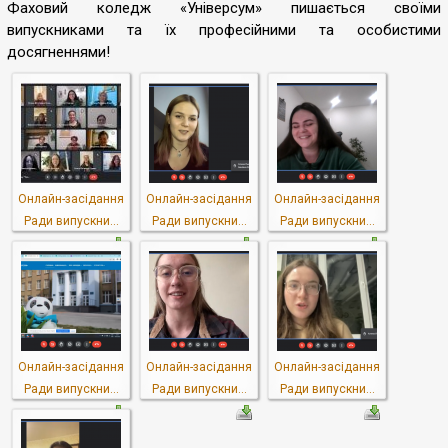
Фаховий коледж «Універсум» пишається своїми
випускниками та їх професійними та особистими
досягненнями!
Онлайн-засідання
Онлайн-засідання
Онлайн-засідання
Ради випускни...
Ради випускни...
Ради випускни...
Онлайн-засідання
Онлайн-засідання
Онлайн-засідання
Ради випускни...
Ради випускни...
Ради випускни...