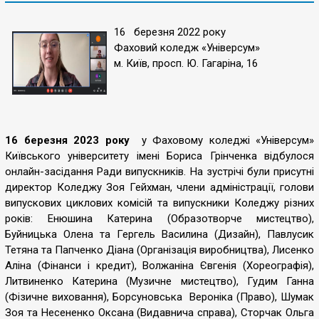
16 березня 2022 року
Фаховий коледж «Універсум»
м. Київ, просп. Ю. Гагаріна, 16
16 березня 2023 року
у Фаховому коледжі «Універсум»
Київського університету імені Бориса Грінченка відбулося
онлайн-засідання Ради випускників. На зустрічі були присутні
директор Коледжу Зоя Гейхман, члени адміністрації, голови
випускових циклових комісій та випускники Коледжу різних
років: Енюшина Катерина (Образотворче мистецтво),
Буйницька Олена та Гергель Василина (Дизайн), Павлусик
Тетяна та Папченко Діана (Організація виробництва), Лисенко
Аліна (Фінанси і кредит), Волжаніна Євгенія (Хореографія),
Литвиненко Катерина (Музичне мистецтво), Гудим Ганна
(Фізичне виховання), Борсуновська Вероніка (Право), Шумак
Зоя та Несененко Оксана (Видавнича справа), Сторчак Ольга