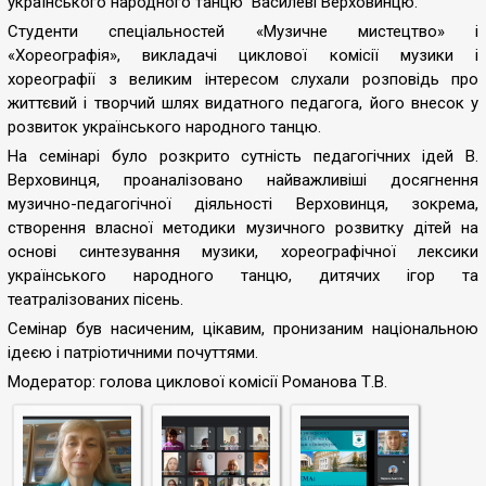
українського народного танцю Василеві Верховинцю.
Студенти спеціальностей «Музичне мистецтво» і
«Хореографія», викладачі циклової комісії музики і
хореографії з великим інтересом слухали розповідь про
життєвий і творчий шлях видатного педагога, його внесок у
розвиток українського народного танцю.
На семінарі було розкрито сутність педагогічних ідей В.
Верховинця, проаналізовано найважливіші досягнення
музично-педагогічної діяльності Верховинця, зокрема,
створення власної методики музичного розвитку дітей на
основі синтезування музики, хореографічної лексики
українського народного танцю, дитячих ігор та
театралізованих пісень.
Семінар був насиченим, цікавим, пронизаним національною
ідеєю і патріотичними почуттями.
Модератор: голова циклової комісії Романова Т.В.