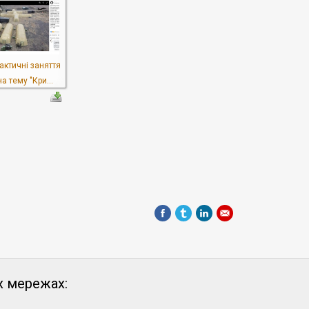
актичні заняття
на тему "Кри...
х мережах: