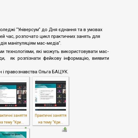
оледжі "Універсум" до Дня єднання та в умовах
цей час, розпочато цикл практичних занять для
тидія маніпуляціям мас-медіа".
и технологіями, які можуть використовувати мас-
ди, як розпізнати фейкову інформацію, виявити
ін і правознавства Ольга БАЦУК.
актичні заняття
Практичні заняття
на тему "Кри...
на тему "Кри...