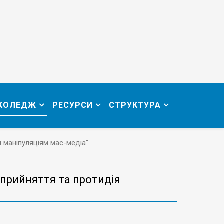
 КОЛЕДЖ
РЕСУРСИ
СТРУКТУРА
я маніпуляціям мас-медіа"
сприйняття та протидія