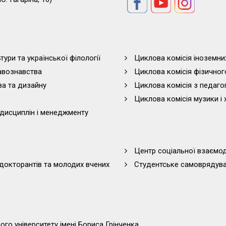
тури та української філології
Циклова комісія іноземни
равознавства
Циклова комісія фізичног
ва та дизайну
Циклова комісія з педагог
Циклова комісія музики і 
дисциплін і менеджменту
Центр соціальної взаємоді
 докторантів та молодих вчених
Студентське самоврядув
го університету імені Бориса Грінченка