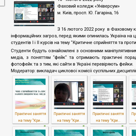
Фаховий коледж «Універсум»
м. Київ, просп. Ю. Гагаріна, 16
З 16 лютого 2022 року в Фаховому к
інформаційних загроз, перед якими опинилась Україна на 
студентів I і II курсів на тему "Критичне сприйняття та про
Студенти будуть ознайомлені з основними маніпулятивним
медіа, з поняттям "фейк" та отримають практичні пора
фотофейк та з тим, які сайти в Україні перевіряють фейки.
Модератор: викладач циклової комісії суспільних дисципл
Практичні заняття
Практичні заняття
Практичні заняття
Пр
на тему "Кри...
на тему "Кри...
на тему "Кри...