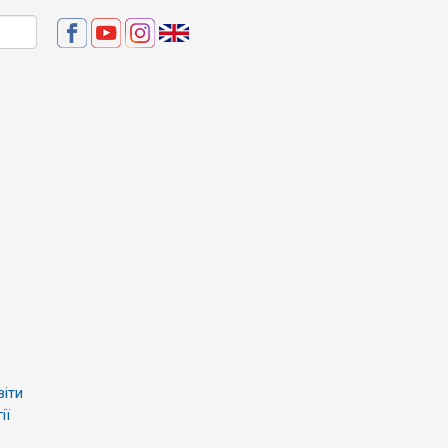
віти
ії