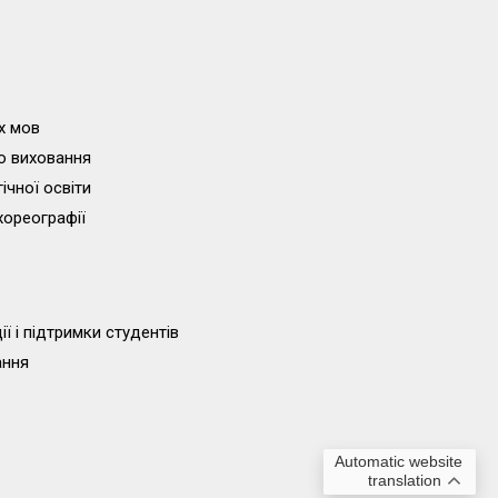
х мов
о виховання
ічної освіти
хореографії
ї і підтримки студентів
ання
Automatic website
translation