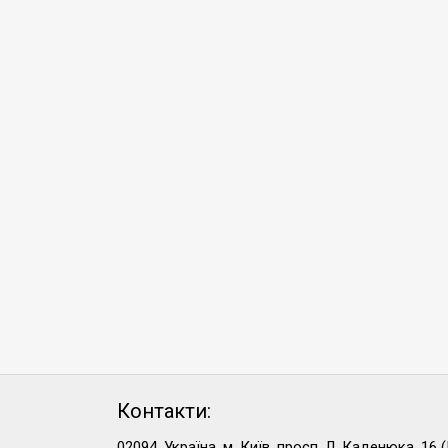
Контакти:
02094, Україна, м. Київ, просп. Л. Каденюка, 16 (