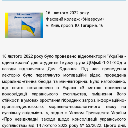
16 лютого 2022 року
Фаховий коледж «Універсум»
м. Київ, просп. Ю. Гагаріна, 16
16 лютого 2022 року було проведено відеолекторій "Україна -
єдина країна" для студентів І курсу групи ДОфмб-1-21-3.Од з
нагоди відзначення Дня Єднання. Під час проведення
лекторію було переглянуто мотиваційні відео, проведена
морально-етична бесіда та міні-вікторина. Було наголошено,
що свято встановлено в Україні «З метою посилення
консолідації українського суспільства, зміцнення його
стійкості в умовах зростання гібридних загроз, інформаційно-
пропагандистського, морально-психологічного тиску на
суспільну свідомість…», згідно з Указом Президента України
«Про невідкладні заходи щодо консолідації українського
суспільства» від 14 лютого 2022 року № 53/2022. Цього дня,