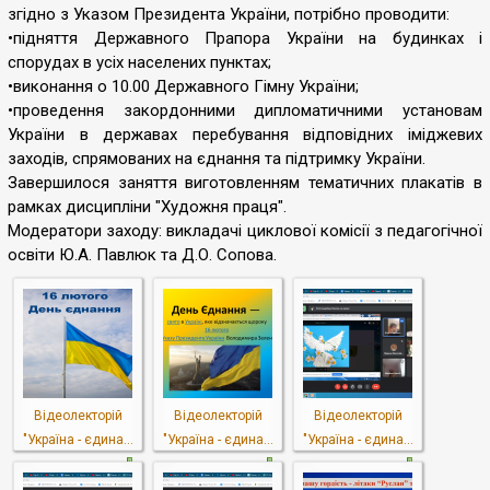
згідно з Указом Президента України, потрібно проводити:
•підняття Державного Прапора України на будинках і
спорудах в усіх населених пунктах;
•виконання о 10.00 Державного Гімну України;
•проведення закордонними дипломатичними установам
України в державах перебування відповідних іміджевих
заходів, спрямованих на єднання та підтримку України.
Завершилося заняття виготовленням тематичних плакатів в
рамках дисципліни "Художня праця".
Модератори заходу: викладачі циклової комісії з педагогічної
освіти Ю.А. Павлюк та Д.О. Сопова.
Відеолекторій
Відеолекторій
Відеолекторій
"Україна - єдина...
"Україна - єдина...
"Україна - єдина...