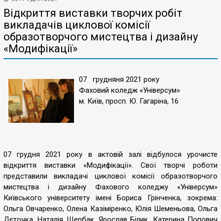
Відкриття виставки творчих робіт
викладачів циклової комісії
образотворчого мистецтва і дизайну
«Модифікації»
07 грудняня 2021 року
Фаховий коледж «Універсум»
м. Київ, просп. Ю. Гагаріна, 16
07 грудня 2021 року в актовій залі відбулося урочисте
відкриття виставки «Модифікації». Свої творчі роботи
представили викладачі циклової комісії образотворчого
мистецтва і дизайну Фахового коледжу «Універсум»
Київського університету імені Бориса Грінченка, зокрема:
Ольга Овчаренко, Олена Казіміренко, Юлія Шеменьова, Ольга
Дєточка, Наталія Щербак, Ярослав Білик, Катерина Попович