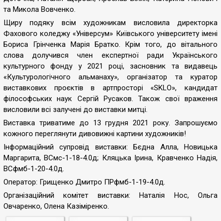
та Микола Вовченко.
Щиру подяку всім художникам висловила директорка
Фахового коледжу «Універсум» Київського університету імені
Бориса Грінченка Марія Братко. Крім того, до вітального
слова долучився член експертної ради Українського
культурного фонду у 2021 році, засновник та видавець
«Культурологічного альманаху», організатор та куратор
виставкових проєктів в артпросторі «SKLO», кандидат
філософських наук Сергій Русаков. Також свої враження
висловили всі залучені до виставки митці.
Виставка триватиме до 13 грудня 2021 року. Запрошуємо
кожного переглянути дивовижні картини художників!
Інформаційний супровід виставки: Бєдна Алла, Новицька
Маргарита, ВСмс-1-18-4.0д; Кляцька Ірина, Кравченко Надія,
ВСфмб-1-20-4.0д.
Оператор: Грищенко Дмитро ПРфмб-1-19-4.0д.
Організаційний комітет виставки: Наталія Нос, Ольга
Овчаренко, Олена Казіміренко.