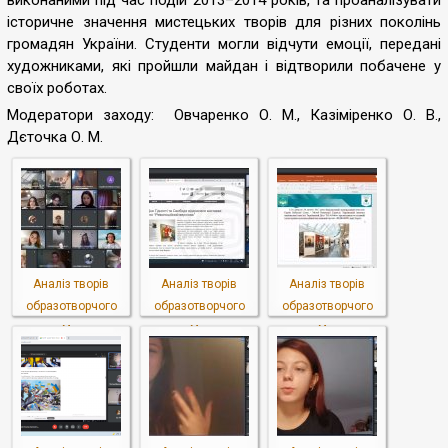
виконаними під час подій 2013–2014 років, та проаналізувати
історичне значення мистецьких творів для різних поколінь
громадян України. Студенти могли відчути емоції, передані
художниками, які пройшли майдан і відтворили побачене у
своїх роботах.
Модератори заходу: Овчаренко О. М., Казіміренко О. В.,
Дєточка О. М.
Аналіз творів
Аналіз творів
Аналіз творів
образотворчого
образотворчого
образотворчого
м...
м...
м...