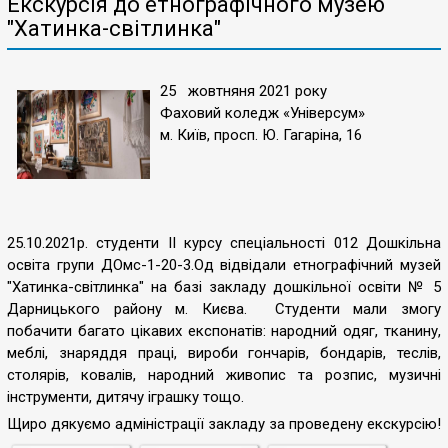
Екскурсія до етнографічного музею
"Хатинка-світлинка"
25 жовтняня 2021 року
Фаховий коледж «Універсум»
м. Київ, просп. Ю. Гагаріна, 16
25.10.2021р. студенти ІІ курсу спеціальності 012 Дошкільна
освіта групи ДОмс-1-20-3.Од відвідали етнографічний музей
"Хатинка-світлинка" на базі закладу дошкільної освіти № 5
Дарницького району м. Києва. Студенти мали змогу
побачити багато цікавих експонатів: народний одяг, тканину,
меблі, знаряддя праці, вироби гончарів, бондарів, теслів,
столярів, ковалів, народний живопис та розпис, музичні
інструменти, дитячу іграшку тощо.
Щиро дякуємо адміністрації закладу за проведену екскурсію!