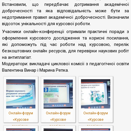
Встановили, що передбачає дотримання академічної
доброчесності та яка відповідальність може бути за
недотримання правил академічної доброчесності. Визначили
відсоток унікальності для курсової роботи.
Учасники онлайн-конференції отримали практичні поради з
оформлення курсового дослідження та корисні посилання,
які допоможуть під час роботи над курсовою, перелік
безкоштовних онлайн ресурсів, для перевірки наукових робіт
на антиплагіат.
Модератори: викладачі циклової комісії з педагогічної освіти
Валентина Винар і Марина Репка.
Онлайн-форум
Онлайн-форум
Онлайн-форум
«Курсове
«Курсове
«Курсове
дослідже...
дослідже...
дослідже...