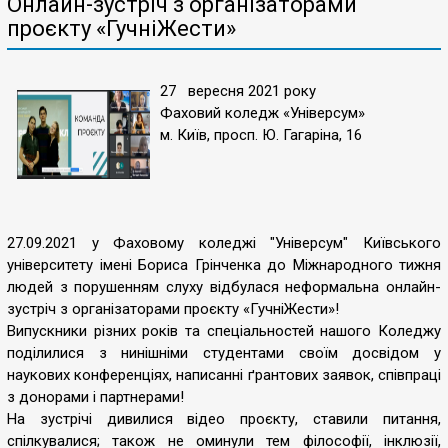
Онлайн-зустріч з організаторами
проєкту «ГучніЖести»
27 вересня 2021 року
Фаховий коледж «Універсум»
м. Київ, просп. Ю. Гагаріна, 16
27.09.2021 у Фаховому коледжі "Універсум" Київського
університету імені Бориса Грінченка до Міжнародного тижня
людей з порушенням слуху відбулася неформальна онлайн-
зустріч з організаторами проєкту «ГучніЖести»!
Випускники різних років та спеціальностей нашого Коледжу
поділилися з нинішніми студентами своїм досвідом у
наукових конференціях, написанні ґрантових заявок, співпраці
з донорами і партнерами!
На зустрічі дивилися відео проєкту, ставили питання,
спілкувалися; також не оминули тем філософії, інклюзії,