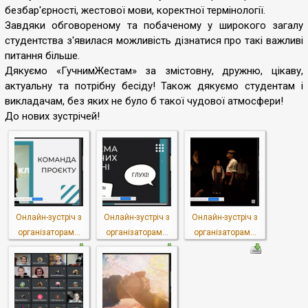
безбар'єрності, жестової мови, коректної термінології.
Завдяки обговореному та побаченому у широкого загалу
студентства з'явилася можливість дізнатися про такі важливі
питання більше.
Дякуємо «ГучнимЖестам» за змістовну, дружню, цікаву,
актуальну та потрібну бесіду! Також дякуємо студентам і
викладачам, без яких не було б такої чудової атмосфери!
До нових зустрічей!
Онлайн-зустріч з
Онлайн-зустріч з
Онлайн-зустріч з
організаторам...
організаторам...
організаторам...